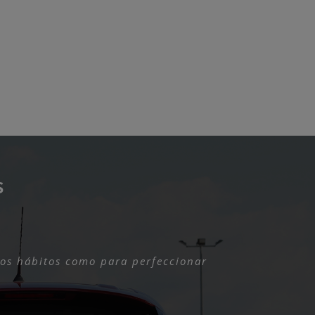
s
os hábitos como para perfeccionar
e fuera tan completo.
onales y atentos.