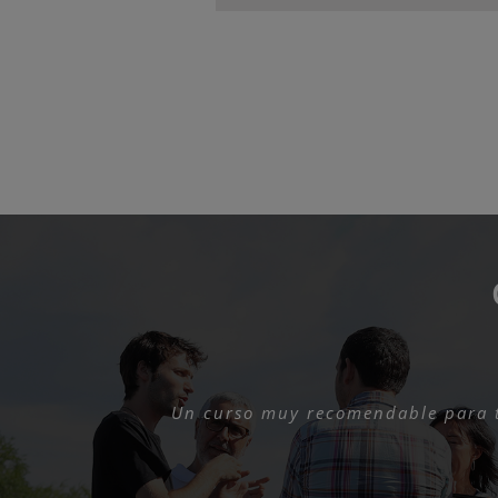
Un curso muy recomendable para t
La verdad es que han
Un curso muy int