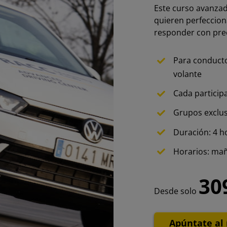
Este curso avanza
quieren perfeccion
responder con prec
Para conducto
volante
Cada participa
Grupos exclu
Duración: 4 h
Horarios: ma
30
Desde solo
Apúntate al 