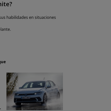
mite?
us habilidades en situaciones
lante.
que
r