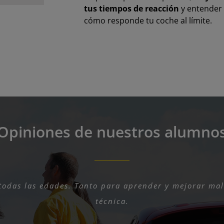
tus tiempos de reacción
y entender
cómo responde tu coche al límite.
Opiniones de nuestros alumno
odas las edades. Tanto para aprender y mejorar mal
 superado de largo mis expectativas. No pensaba qu
eresante y enriquecedor. Los profesores muy profesi
técnica.
Marina U.
Ferran E.