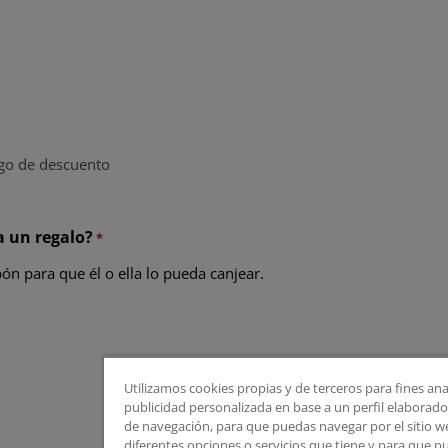
go de descuento
a un regalo?
*
n para que él o ella lo pueda canjear.
Utilizamos cookies propias y de terceros para fines ana
publicidad personalizada en base a un perfil elaborado 
de navegación, para que puedas navegar por el sitio web
diferentes opciones o servicios que tiene y para que 